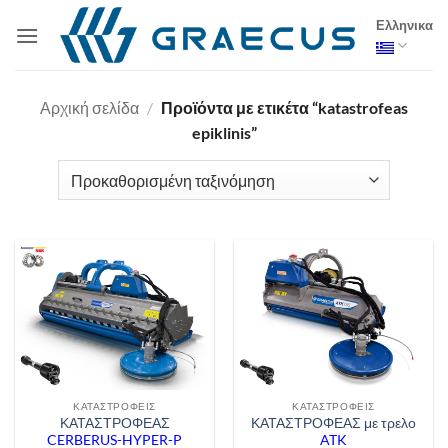
Μετάβαση
Ελληνικα
στο
περιεχόμενο
Αρχική σελίδα
/
Προϊόντα με ετικέτα “katastrofeas
epiklinis”
ΚΑΤΑΣΤΡΟΦΕΊΣ
ΚΑΤΑΣΤΡΟΦΕΊΣ
ΚΑΤΑΣΤΡΟΦΕΑΣ
ΚΑΤΑΣΤΡΟΦΕΑΣ με τρελο
CERBERUS-HYPER-P
ATK