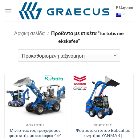
Μετάβαση
Ελληνικα
στο
περιεχόμενο
Αρχική σελίδα
/
Προϊόντα με ετικέτα “fortotis me
ekskafea”
ΦΟΡΤΩΤΈΣ
ΦΟΡΤΩΤΈΣ
Μίνι σπαστός τροχοφόρος
Φορτωτάκι τύπου Bobcat με
φορτωτής με εκσκαφέα 4×4
κινητήρα YANMAR |