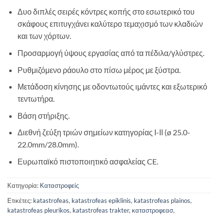
Δυο διπλές σειρές κόντρες κοπής στο εσωτερικό του
σκάφους επιτυγχάνει καλύτερο τεμαχισμό των κλαδιών
και των χόρτων.
Προσαρμογή ύψους εργασίας από τα πέδιλα/γλύστρες.
Ρυθμιζόμενο ράουλο στο πίσω μέρος με ξύστρα.
Μετάδοση κίνησης με οδοντωτούς ιμάντες και εξωτερικό
τεντωτήρα.
Βάση στήριξης.
Διεθνή ζεύξη τριών σημείων κατηγορίας Ι-ΙΙ (ø 25.0-
22.0mm/28.0mm).
Ευρωπαϊκό πιστοποιητικό ασφαλείας CE.
Κατηγορία:
Καταστροφείς
Ετικέτες:
katastrofeas
,
katastrofeas epiklinis
,
katastrofeas plainos
,
katastrofeas pleurikos
,
katastrofeas trakter
,
καταστροφεασ
,