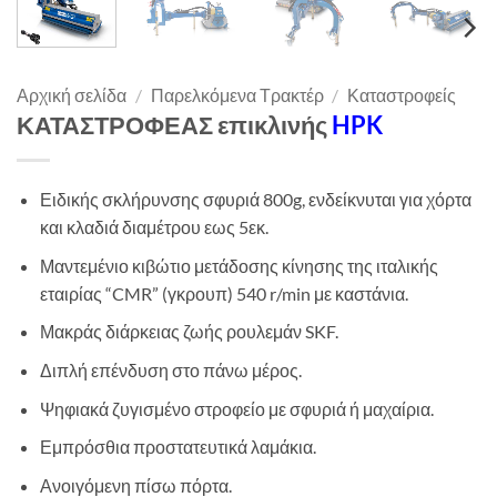
Αρχική σελίδα
/
Παρελκόμενα Τρακτέρ
/
Καταστροφείς
ΚΑΤΑΣΤΡΟΦΕΑΣ επικλινής
HPK
Ειδικής σκλήρυνσης σφυριά 800g, ενδείκνυται για χόρτα
και κλαδιά διαμέτρου εως 5εκ.
Μαντεμένιο κιβώτιο μετάδοσης κίνησης της ιταλικής
εταιρίας “CMR” (γκρουπ) 540 r/min με καστάνια.
Μακράς διάρκειας ζωής ρουλεμάν SKF.
Διπλή επένδυση στο πάνω μέρος.
Ψηφιακά ζυγισμένο στροφείο με σφυριά ή μαχαίρια.
Εμπρόσθια προστατευτικά λαμάκια.
Ανοιγόμενη πίσω πόρτα.