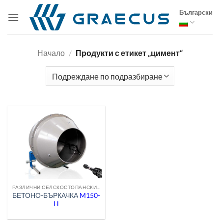
Skip
Български
to
content
Начало
/
Продукти с етикет „цимент“
РАЗЛИЧНИ СЕЛСКОСТОПАНСКИ МАШИНИ
БЕТОНО-БЪРКАЧКА
M150-
H