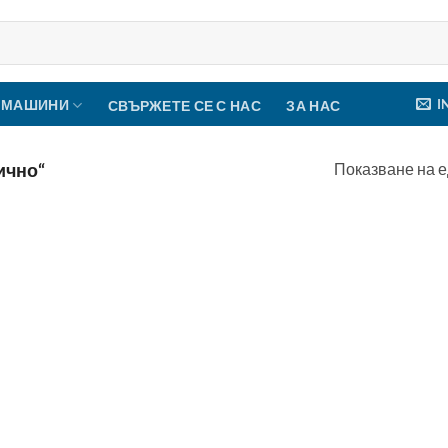
I
 МАШИНИ
СВЪРЖЕТЕ СЕ С НАС
ЗА НАС
Показване на е
ично“