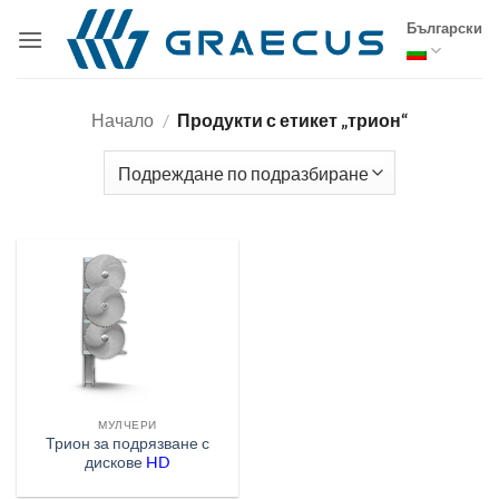
Skip
Български
to
content
Начало
/
Продукти с етикет „трион“
МУЛЧЕРИ
Трион за подрязване с
дискове
HD