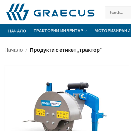
Skip
to
content
ТРАКТОРНИ ИНВЕНТАР
МОТОРИЗИРАНИ
НАЧАЛО
Начало
/
Продукти с етикет „трактор“