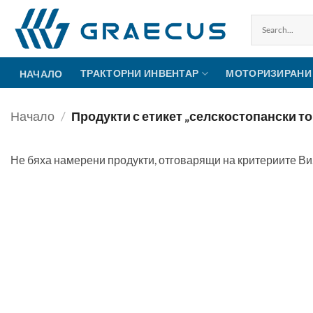
Skip
to
content
ТРАКТОРНИ ИНВЕНТАР
МОТОРИЗИРАНИ
НАЧАЛО
Начало
/
Продукти с етикет „селскостопански т
Не бяха намерени продукти, отговарящи на критериите Ви