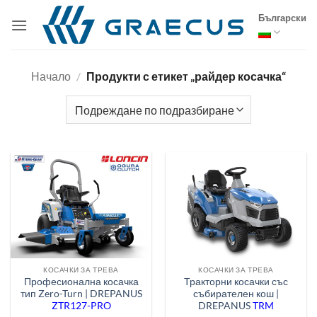
Skip
Български
to
content
Начало
/
Продукти с етикет „райдер косачка“
КОСАЧКИ ЗА ТРЕВА
КОСАЧКИ ЗА ТРЕВА
Професионална косачка
Тракторни косачки със
тип Zero-Turn | DREPANUS
събирателен кош |
ZTR127-PRO
DREPANUS
TRM