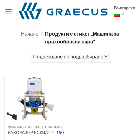
Skip
Български
to
content
Начало
/
Продукти с етикет „Машина за
прахообразна сяра“
РАЗЛИЧНИ СЕЛСКОСТОПАНСКИ МАШИНИ
РАХОРАЗПРЪСКВАЧ
2T150