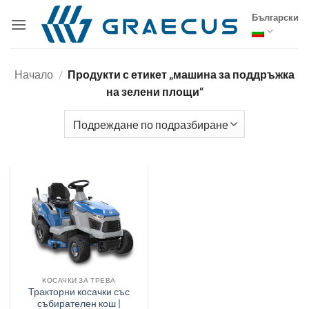
Skip
Български
to
content
Начало
/
Продукти с етикет „машина за поддръжка
на зелени площи“
КОСАЧКИ ЗА ТРЕВА
Тракторни косачки със
събирателен кош |