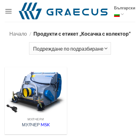
Skip
Български
to
content
Начало
/
Продукти с етикет „Косачка с колектор“
МУЛЧЕРИ
МУЛЧЕР
MSK