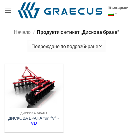
Skip
Български
to
content
Начало
/
Продукти с етикет „Дискова брана“
ДИСКОВА БРАНА
ДИСКОВА БРАНА тип “V“ –
VD