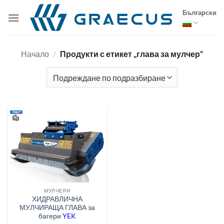
Skip
Български
to
content
Начало
/
Продукти с етикет „глава за мулчер“
МУЛЧЕРИ
ХИДРАВЛИЧНА
МУЛЧИРАЩА ГЛАВА за
багери
YEK