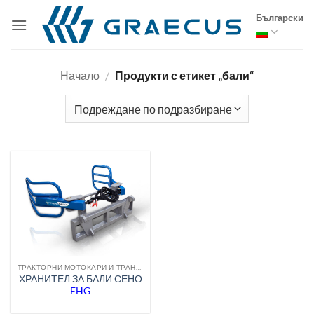
Skip
Български
to
content
Начало
/
Продукти с етикет „бали“
ТРАКТОРНИ МОТОКАРИ И ТРАНСПОРТНА ТЕХНИКА
ХРАНИТЕЛ ЗА БАЛИ СЕНО
EHG