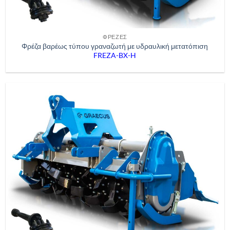
ΦΡΈΖΕΣ
Φρέζα βαρέως τύπου γραναζωτή με υδραυλική μετατόπιση
FREZA-BX-H