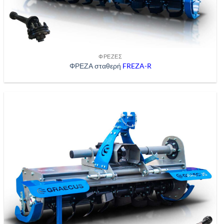
ΦΡΈΖΕΣ
ΦΡΕΖΑ σταθερή
FREZA-R