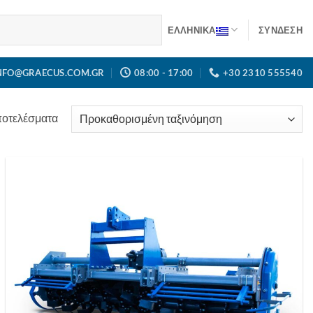
ΕΛΛΗΝΙΚΑ
ΣΎΝΔΕΣΗ
NFO@GRAECUS.COM.GR
08:00 - 17:00
+30 2310 555540
ποτελέσματα