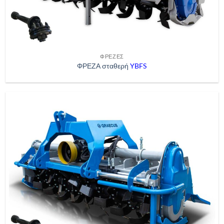
ΦΡΈΖΕΣ
ΦΡΕΖΑ σταθερή
YBFS