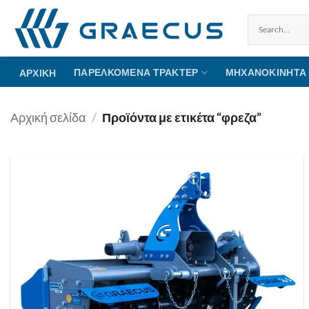
Μετάβαση
στο
περιεχόμενο
ΠΑΡΕΛΚΌΜΕΝΑ ΤΡΑΚΤΈΡ
ΜΗΧΑΝΟΚΊΝΗΤΑ
ΑΡΧΙΚΉ
Αρχική σελίδα
/
Προϊόντα με ετικέτα “φρεζα”