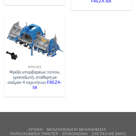
FREZA-BX
ΦΡΈΖΕΣ
Φρέζα υπερβαρέως τύπου,
γραναζωτή, σταθερή με
σαζμάν 4 ταχυτήτων
FREZA-
SX
ΑΡΧΙΚΉ
ΜΗΧΑΝΟΚΊΝΗΤΑ ΜΗΧΑΝΉΜΑΤΑ
ΠΑΡΕΛΚΌΜΕΝΑ ΤΡΑΚΤΈΡ
ΕΠΙΚΟΙΝΩΝΊΑ
ΣΧΕΤΙΚΆ ΜΕ ΕΜΆΣ