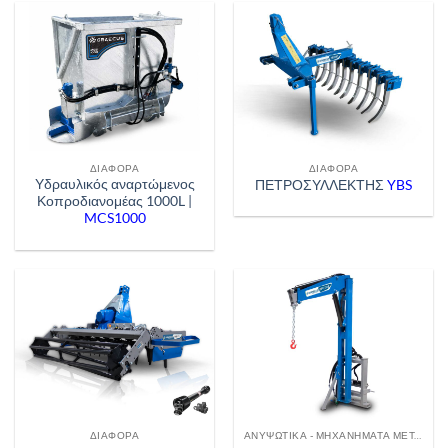
ΔΙΆΦΟΡΑ
ΔΙΆΦΟΡΑ
Υδραυλικός αναρτώμενος
ΠΕΤΡΟΣΥΛΛΕΚΤΗΣ
YBS
Κοπροδιανομέας 1000L |
MCS1000
ΔΙΆΦΟΡΑ
ΑΝΥΨΩΤΙΚΆ - ΜΗΧΑΝΉΜΑΤΑ ΜΕΤΑΦΟΡΆΣ