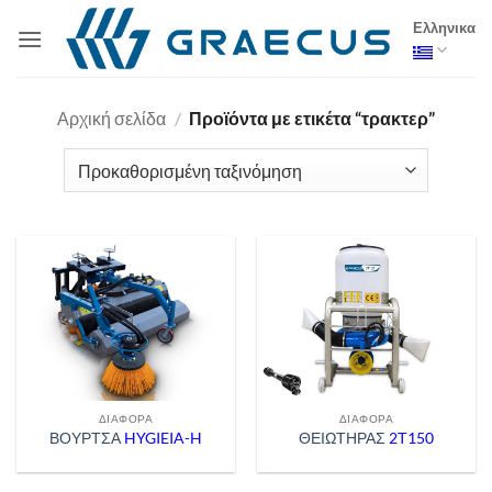
Μετάβαση
Ελληνικα
στο
περιεχόμενο
Αρχική σελίδα
/
Προϊόντα με ετικέτα “τρακτερ”
ΔΙΆΦΟΡΑ
ΔΙΆΦΟΡΑ
ΒΟΥΡΤΣΑ
HYGIEIA-H
ΘΕΙΩΤΗΡΑΣ
2Τ150