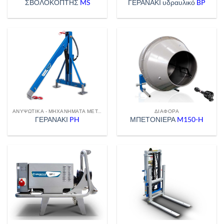
ΣΒΟΛΟΚΟΠΤΗΣ
MS
ΓΕΡΑΝΑΚΙ υδραυλικό
BP
ΑΝΥΨΩΤΙΚΆ - ΜΗΧΑΝΉΜΑΤΑ ΜΕΤΑΦΟΡΆΣ
ΔΙΆΦΟΡΑ
ΓΕΡΑΝΑΚΙ
PH
ΜΠΕΤΟΝΙΕΡΑ
M150-H