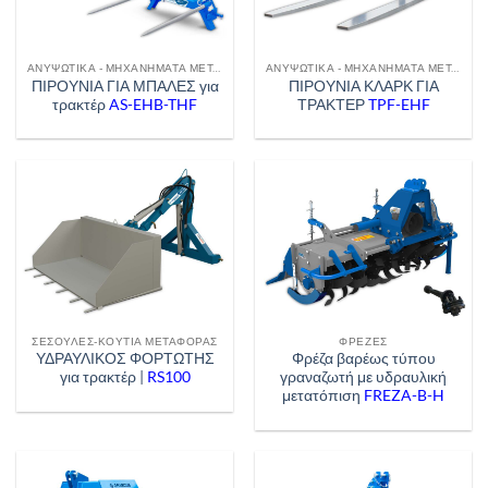
ΑΝΥΨΩΤΙΚΆ - ΜΗΧΑΝΉΜΑΤΑ ΜΕΤΑΦΟΡΆΣ
ΑΝΥΨΩΤΙΚΆ - ΜΗΧΑΝΉΜΑΤΑ ΜΕΤΑΦΟΡΆΣ
ΠΙΡΟΥΝΙΑ ΓΙΑ ΜΠΑΛΕΣ για
ΠΙΡΟΥΝΙΑ ΚΛΑΡΚ ΓΙΑ
τρακτέρ
AS-EHB-THF
ΤΡΑΚΤΕΡ
TPF-EHF
ΣΈΣΟΥΛΕΣ-ΚΟΥΤΙΆ ΜΕΤΑΦΟΡΆΣ
ΦΡΈΖΕΣ
ΥΔΡΑΥΛΙΚΟΣ ΦΟΡΤΩΤΗΣ
Φρέζα βαρέως τύπου
για τρακτέρ |
RS100
γραναζωτή με υδραυλική
μετατόπιση
FREZA-B-H