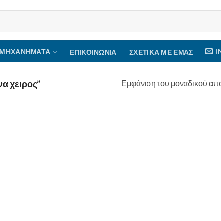
I
 ΜΗΧΑΝΉΜΑΤΑ
ΕΠΙΚΟΙΝΩΝΊΑ
ΣΧΕΤΙΚΆ ΜΕ ΕΜΆΣ
Εμφάνιση του μοναδικού απ
να χειρος”