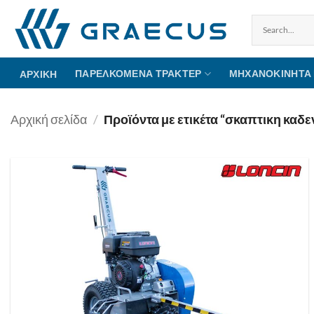
Μετάβαση
στο
περιεχόμενο
ΠΑΡΕΛΚΌΜΕΝΑ ΤΡΑΚΤΈΡ
ΜΗΧΑΝΟΚΊΝΗΤΑ
ΑΡΧΙΚΉ
Αρχική σελίδα
/
Προϊόντα με ετικέτα “σκαπτικη καδε