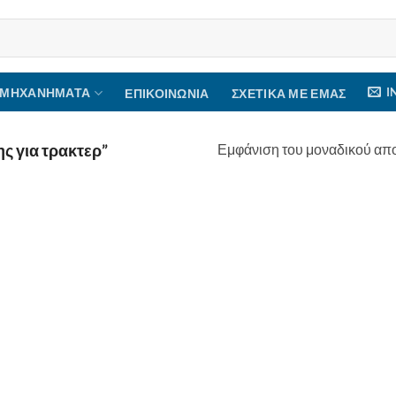
I
 ΜΗΧΑΝΉΜΑΤΑ
ΕΠΙΚΟΙΝΩΝΊΑ
ΣΧΕΤΙΚΆ ΜΕ ΕΜΆΣ
Εμφάνιση του μοναδικού απ
ς για τρακτερ”