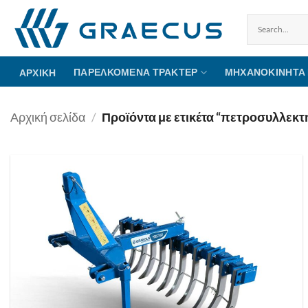
Μετάβαση
στο
περιεχόμενο
ΠΑΡΕΛΚΌΜΕΝΑ ΤΡΑΚΤΈΡ
ΜΗΧΑΝΟΚΊΝΗΤΑ
ΑΡΧΙΚΉ
Αρχική σελίδα
/
Προϊόντα με ετικέτα “πετροσυλλεκτη