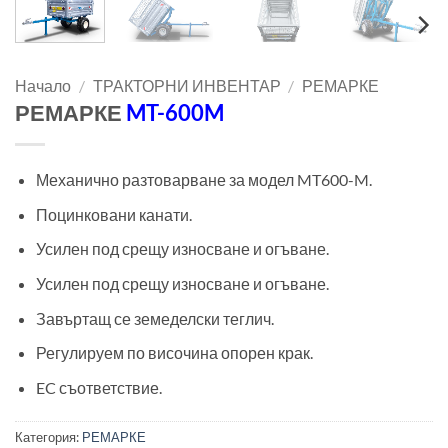
Начало
/
ТРАКТОРНИ ИНВЕНТАР
/
РЕМАРКЕ
РЕМАРКЕ
MT-600M
Механично разтоварване за модел MT600-M.
Поцинковани канати.
Усилен под срещу износване и огъване.
Усилен под срещу износване и огъване.
Завъртащ се земеделски теглич.
Регулируем по височина опорен крак.
EC съответствие.
Категория:
РЕМАРКЕ