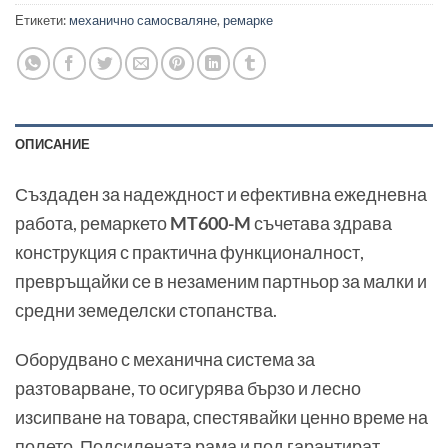
Етикети:
механично самосваляне
,
ремарке
ОПИСАНИЕ
Създаден за надеждност и ефективна ежедневна
работа, ремаркето
MT600-M
съчетава здрава
конструкция с практична функционалност,
превръщайки се в незаменим партньор за малки и
средни земеделски стопанства.
Оборудвано с механична система за
разтоварване, то осигурява бързо и лесно
изсипване на товара, спестявайки ценно време на
полето. Подсилената рама и под гарантират