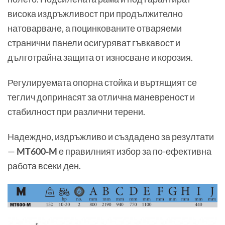
висока издръжливост при продължително
натоварване, а поцинкованите отваряеми
странични панели осигуряват гъвкавост и
дълготрайна защита от износване и корозия.
Регулируемата опорна стойка и въртящият се
теглич допринасят за отлична маневреност и
стабилност при различни терени.
Надеждно, издръжливо и създадено за резултати
—
MT600-M
е правилният избор за по-ефективна
работа всеки ден.