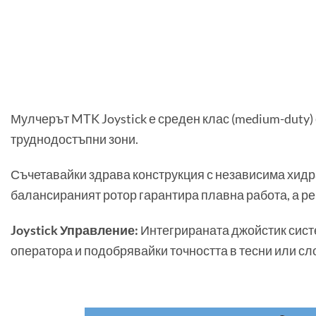
Мулчерът MTK Joystick е среден клас (medium-duty) 
труднодостъпни зони.
Съчетавайки здрава конструкция с независима хидр
балансираният ротор гарантира плавна работа, а р
Joystick Управление:
Интегрираната джойстик сист
оператора и подобрявайки точността в тесни или сл