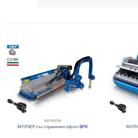
МУЛЧЕРИ
МУЛЧЕР със страничен офсет
BPK
МУЛ