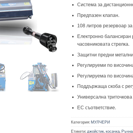
Система за дистанционно
Предпазен клапан.
108 литров резервоар за
Електронно балансиран р
часовниковата стрелка.
Защитни предни метални
Регулируеми по височина
Регулируема по височина
Поддържаща скоба с рег
Универсална триточкова н
EC съответствие.
Категория:
МУЛЧЕРИ
Етикети:
джойстик
,
косачка
,
Ръчна