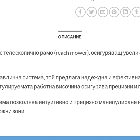
ОПИСАНИЕ
с телескопично рамо (reach mower), осигуряващ увелич
авлична система, той предлага надеждна и ефективн
егулируемата работна височина осигурява прецизни и 
ема позволява интуитивно и прецизно манипулиране н
ожни зони.