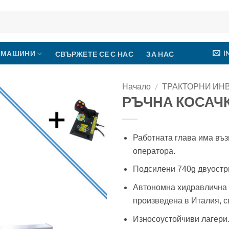
I
 МАШИНИ
СВЪРЖЕТЕ СЕ С НАС
ЗА НАС
Начало
/
ТРАКТОРНИ ИН
РЪЧНА КОСАЧК
Работната глава има въз
оператора.
Подсилени 740g двуостри
Автономна хидравлична 
произведена в Италия, 
Износоустойчиви лагери