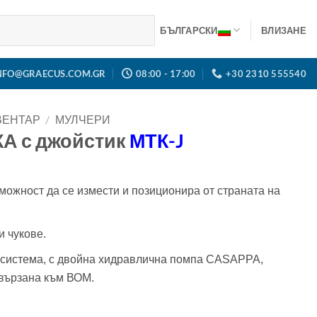
БЪЛГАРСКИ
ВЛИЗАНЕ
NFO@GRAECUS.COM.GR
08:00 - 17:00
+30 2310 555540
ВЕНТАР
/
МУЛЧЕРИ
А с джойстик
МТК-J
можност да се измести и позиционира от страната на
 чукове.
система, с двойна хидравлична помпа CASAPPA,
свързана към ВОМ.
.