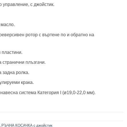
 управление, с джойстик.
 масло.
еверсивен ротор с въртене по и обратно на
 пластини.
 странични плъзгачи.
 задна ролка.
улируеми крака.
авесна система Категория Ι (ø19,0-22,0 мм).
,
РЪЧНА КОСАЧКА с джойстик