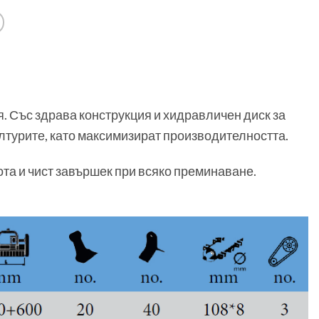
. Със здрава конструкция и хидравличен диск за
лтурите, като максимизират производителността.
ота и чист завършек при всяко преминаване.