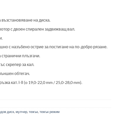
 възстановяване на диска.
отор с двоен спирален задвижващ вал.
и.
шно с назъбено острие за постигане на по-добро рязане.
 странични плъзгачи.
ъс скрепер за кал.
външен обтегач.
ка кат. Ι-ΙΙ (o 19,0-22,0 mm / 25,0-28,0 mm).
дов диск
,
мулчер
,
тежък
,
тежък режим