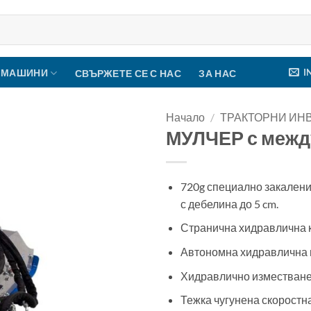
I
 МАШИНИ
СВЪРЖЕТЕ СЕ С НАС
ЗА НАС
Начало
/
ТРАКТОРНИ ИН
МУЛЧЕР с межд
720g специално закалени
с дебелина до 5 cm.
Странична хидравлична к
Автономна хидравлична 
Хидравлично изместване 
Тежка чугунена скоростна