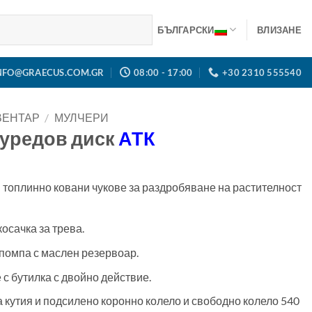
БЪЛГАРСКИ
ВЛИЗАНЕ
NFO@GRAECUS.COM.GR
08:00 - 17:00
+30 2310 555540
ВЕНТАР
/
МУЛЧЕРИ
уредов диск
АТК
 топлинно ковани чукове за раздробяване на растителност
осачка за трева.
помпа с маслен резервоар.
с бутилка с двойно действие.
 кутия и подсилено коронно колело и свободно колело 540