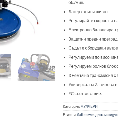
об./мин.
Лагер с дълъг живот.
Регулирайте скоростта на
Електронно балансиран р
Защитни предни преград
Съдът е оборудван вътре
Регулируеми по височина
Регулируем ролков блок с
3 Ремъчна трансмисия с 
Универсална 3-точкова връз
EC съответствие.
Категория:
МУЛЧЕРИ
Етикети:
flail mower
,
диск
,
междуре