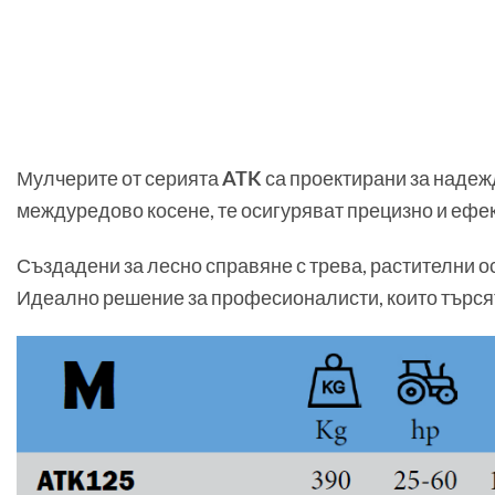
Мулчерите от серията
ATK
са проектирани за надеж
междуредово косене, те осигуряват прецизно и ефек
Създадени за лесно справяне с трева, растителни о
Идеално решение за професионалисти, които търся