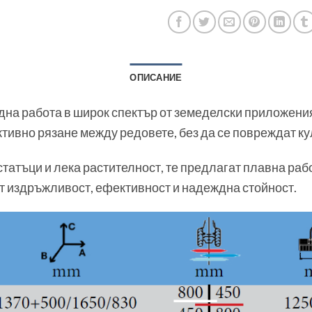
ОПИСАНИЕ
дна работа в широк спектър от земеделски приложения
тивно рязане между редовете, без да се повреждат ку
статъци и лека растителност, те предлагат плавна раб
т издръжливост, ефективност и надеждна стойност.