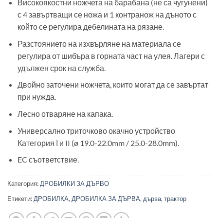
Високоякостни ножчета на барабана (не са чугунени)
с 4 завъртващи се ножа и 1 контранож на дъното с
който се регулира дебелината на рязане.
Разстоянието на изхвърляне на материала се
регулира от шибъра в горната част на улея. Лагери с
удължен срок на служба.
Двойно заточени ножчета, които могат да се завъртат
при нужда.
Лесно отваряне на капака.
Универсално триточково окачно устройство
Категория Ι и II (ø 19.0-22.0mm / 25.0-28.0mm).
EC съответствие.
Категория:
ДРОБИЛКИ ЗА ДЪРВО
Етикети:
ДРОБИЛКА
,
ДРОБИЛКА ЗА ДЪРВА
,
дърва
,
трактор