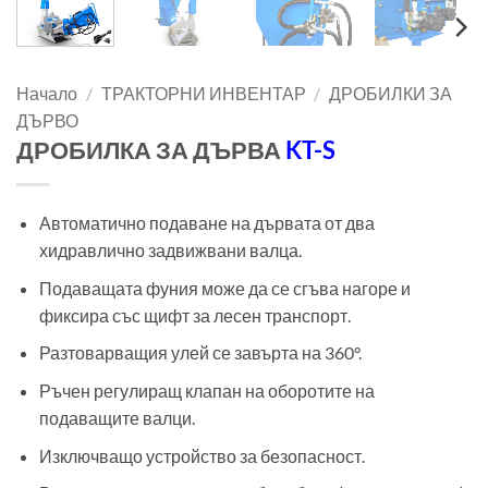
Начало
/
ТРАКТОРНИ ИНВЕНТАР
/
ДРОБИЛКИ ЗА
ДЪРВО
ДРОБИЛКА ЗА ДЪРВА
KT-S
Автоматично подаване на дървата от два
хидравлично задвижвани валца.
Подаващата фуния може да се сгъва нагоре и
фиксира със щифт за лесен транспорт.
Разтоварващия улей се завърта на 360°.
Ръчен регулиращ клапан на оборотите на
подаващите валци.
Изключващо устройство за безопасност.