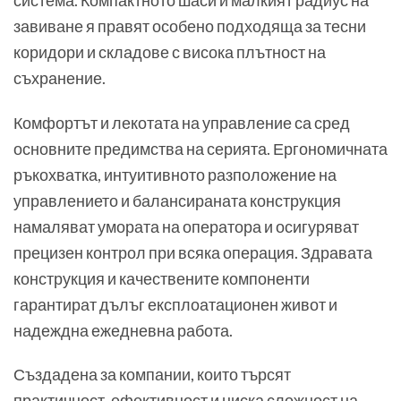
завиване я правят особено подходяща за тесни
коридори и складове с висока плътност на
съхранение.
Комфортът и лекотата на управление са сред
основните предимства на серията. Ергономичната
ръкохватка, интуитивното разположение на
управлението и балансираната конструкция
намаляват умората на оператора и осигуряват
прецизен контрол при всяка операция. Здравата
конструкция и качествените компоненти
гарантират дълъг експлоатационен живот и
надеждна ежедневна работа.
Създадена за компании, които търсят
практичност, ефективност и ниска сложност на