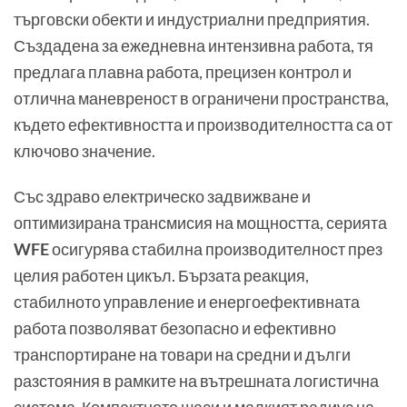
търговски обекти и индустриални предприятия.
Създадена за ежедневна интензивна работа, тя
предлага плавна работа, прецизен контрол и
отлична маневреност в ограничени пространства,
където ефективността и производителността са от
ключово значение.
Със здраво електрическо задвижване и
оптимизирана трансмисия на мощността, серията
WFE
осигурява стабилна производителност през
целия работен цикъл. Бързата реакция,
стабилното управление и енергоефективната
работа позволяват безопасно и ефективно
транспортиране на товари на средни и дълги
разстояния в рамките на вътрешната логистична
система. Компактното шаси и малкият радиус на