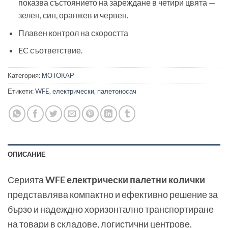
показва състоянието на зареждане в четири цвята —
зелен, син, оранжев и червен.
Плавен контрол на скоростта
EC съответствие.
Категория:
МОТОКАР
Етикети:
WFE
,
електрически
,
палетоносач
ОПИСАНИЕ
Серията
WFE електрически палетни колички
представлява компактно и ефективно решение за
бързо и надеждно хоризонтално транспортиране
на товари в складове, логистични центрове,