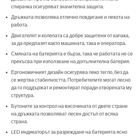
спирачка осигуряват значителна защита.
Дръжката позволява отлично повдигане и лекота на
работа.
Двигателят и колелата са добре защитени от капака,
за да предпазят както машината, така и оператора.
Смяната на батерията е бърза, така че работата не се
прекъсва при използване на допълнителна батерия.
Ергономичният дизайн осигурява леко тегло, без да
се жертва стабилността. Потребителите могат лесно
да го поддържат и ремонтират поради отворената му
структура.
Бутоните за контрол на височината от двете страни
на дръжката позволяват лесен достъп от всяка
страна.
LED индикаторът за разреждане на батерията ясно