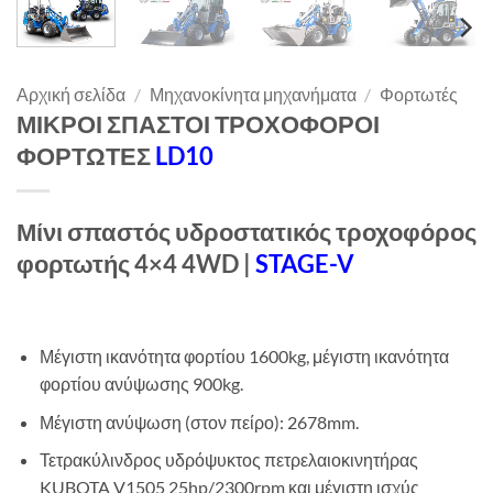
Αρχική σελίδα
/
Μηχανοκίνητα μηχανήματα
/
Φορτωτές
ΜΙΚΡΟΙ ΣΠΑΣΤΟΙ ΤΡΟΧΟΦΟΡΟΙ
ΦΟΡΤΩΤΕΣ
LD10
Μίνι σπαστός υδροστατικός τροχοφόρος
φορτωτής 4×4 4WD |
STAGE-V
Μέγιστη ικανότητα φορτίου 1600kg, μέγιστη ικανότητα
φορτίου ανύψωσης 900kg.
Μέγιστη ανύψωση (στον πείρο): 2678mm.
Τετρακύλινδρος υδρόψυκτος πετρελαιοκινητήρας
KUBOTA V1505 25hp/2300rpm και μέγιστη ισχύς