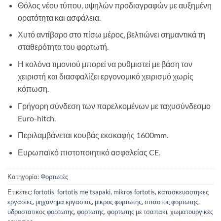
Θόλος νέου τύπου, υψηλών προδιαγραφών με αυξημένη
ορατότητα και ασφάλεια.
Χυτό αντίβαρο στο πίσω μέρος, βελτιώνει σημαντικά τη
σταθερότητα του φορτωτή.
Η κολόνα τιμονιού μπορεί να ρυθμιστεί με βάση τον
χειριστή και διασφαλίζει εργονομικό χειρισμό χωρίς
κόπωση.
Γρήγορη σύνδεση των παρελκομένων με ταχυσύνδεσμο
Euro-hitch.
Περιλαμβάνεται κουβάς εκσκαφής 1600mm.
Ευρωπαϊκό πιστοποιητικό ασφαλείας CE.
Κατηγορία:
Φορτωτές
Ετικέτες:
fortotis
,
fortotis me tsapaki
,
mikros fortotis
,
κατασκευαστηκες
εργασιες
,
μηχανημα εργασιας
,
μικρος φορτωτης
,
σπαστος φορτωτης
,
υδροστατικος φορτωτης
,
φορτωτης
,
φορτωτης με τσαπακι
,
χωματουργικες