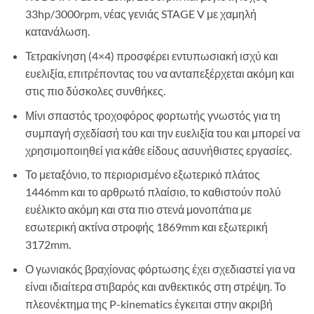
33hp/3000rpm, νέας γενιάς STAGE V με χαμηλή
κατανάλωση.
Τετρακίνηση (4×4) προσφέρει εντυπωσιακή ισχύ και
ευελιξία, επιτρέποντας του να ανταπεξέρχεται ακόμη και
στις πιο δύσκολες συνθήκες.
Μίνι σπαστός τροχοφόρος φορτωτής γνωστός για τη
συμπαγή σχεδίασή του και την ευελιξία του και μπορεί να
χρησιμοποιηθεί για κάθε είδους ασυνήθιστες εργασίες.
Το μεταξόνιο, το περιορισμένο εξωτερικό πλάτος
1446mm και το αρθρωτό πλαίσιο, το καθιστούν πολύ
ευέλικτο ακόμη και στα πιο στενά μονοπάτια με
εσωτερική ακτίνα στροφής 1869mm και εξωτερική
3172mm.
Ο γωνιακός βραχίονας φόρτωσης έχει σχεδιαστεί για να
είναι ιδιαίτερα στιβαρός και ανθεκτικός στη στρέψη. Το
πλεονέκτημα της P-kinematics έγκειται στην ακριβή