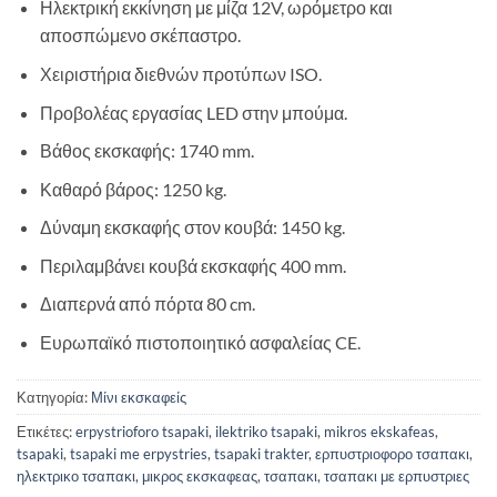
Ηλεκτρική εκκίνηση με μίζα 12V, ωρόμετρο και
αποσπώμενο σκέπαστρο.
Χειριστήρια διεθνών προτύπων ISO.
Προβολέας εργασίας LED στην μπούμα.
Βάθος εκσκαφής: 1740 mm.
Καθαρό βάρος: 1250 kg.
Δύναμη εκσκαφής στον κουβά: 1450 kg.
Περιλαμβάνει κουβά εκσκαφής 400 mm.
Διαπερνά από πόρτα 80 cm.
Ευρωπαϊκό πιστοποιητικό ασφαλείας CE.
Κατηγορία:
Μίνι εκσκαφείς
Ετικέτες:
erpystrioforo tsapaki
,
ilektriko tsapaki
,
mikros ekskafeas
,
tsapaki
,
tsapaki me erpystries
,
tsapaki trakter
,
ερπυστριοφορο τσαπακι
,
ηλεκτρικο τσαπακι
,
μικρος εκσκαφεας
,
τσαπακι
,
τσαπακι με ερπυστριες