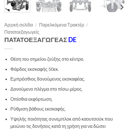
Αρχική σελίδα
/
Παρελκόμενα Τρακτέρ
/
Πατατοεξαγωγείς
ΠΑΤΑΤΟΕΞΑΓΩΓΕΑΣ
DE
Θέση του σημείου ζεύξης στο κέντρο.
Φάρδος εκσκαφής 50εκ.
Εμπρόσθιος δονούμενος εκσκαφέας.
Δονούμενο πλέγμα στο πίσω μέρος.
Οπίσθια εκφόρτωση.
Ρύθμιση βάθους εκσκαφής.
Υψηλής ποιότητας συνεμπλοκ από καουτσούκ που
μειώνει τις δονήσεις κατά τη χρήση για να δώσει