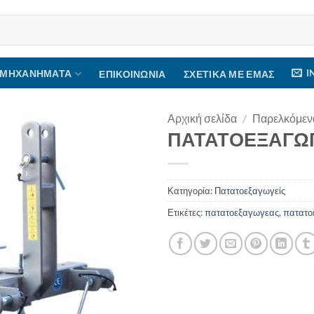
I
 ΜΗΧΑΝΉΜΑΤΑ
ΕΠΙΚΟΙΝΩΝΊΑ
ΣΧΕΤΙΚΆ ΜΕ ΕΜΆΣ
Αρχική σελίδα
/
Παρελκόμεν
ΠΑΤΑΤΟΕΞΑΓΩ
Κατηγορία:
Πατατοεξαγωγείς
Ετικέτες:
πατατοεξαγωγεας
,
πατατο