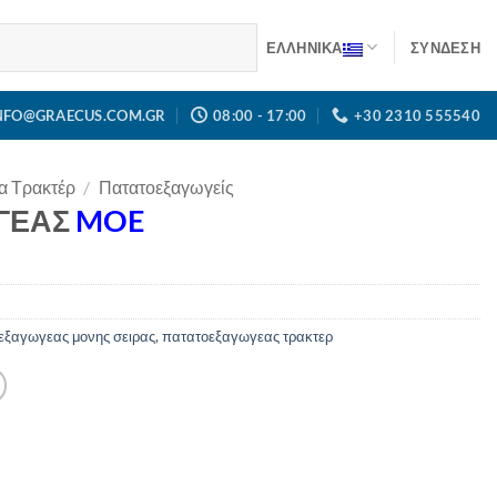
ΕΛΛΗΝΙΚΑ
ΣΎΝΔΕΣΗ
NFO@GRAECUS.COM.GR
08:00 - 17:00
+30 2310 555540
α Τρακτέρ
/
Πατατοεξαγωγείς
ΓΕΑΣ
MOE
εξαγωγεας μονης σειρας
,
πατατοεξαγωγεας τρακτερ