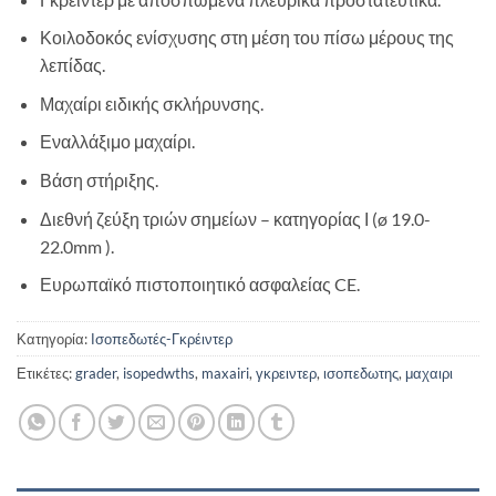
Κοιλοδοκός ενίσχυσης στη μέση του πίσω μέρους της
λεπίδας.
Μαχαίρι ειδικής σκλήρυνσης.
Εναλλάξιμο μαχαίρι.
Βάση στήριξης.
Διεθνή ζεύξη τριών σημείων – κατηγορίας Ι (ø 19.0-
22.0mm ).
Ευρωπαϊκό πιστοποιητικό ασφαλείας CE.
Κατηγορία:
Ισοπεδωτές-Γκρέιντερ
Ετικέτες:
grader
,
isopedwths
,
maxairi
,
γκρειντερ
,
ισοπεδωτης
,
μαχαιρι